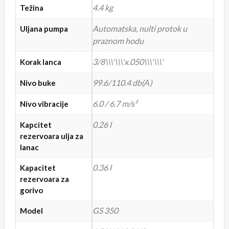
4.4 kg
Težina
Automatska, nulti protok u
Uljana pumpa
praznom hodu
3/8\\\'\\\'x.050\\\'\\\'
Korak lanca
99.6/110.4 db(А)
Nivo buke
6.0 / 6.7 m/s²
Nivo vibracije
0.26 l
Kapcitet
rezervoara ulja za
lanac
0.36 l
Kapacitet
rezervoara za
gorivo
GS 350
Model