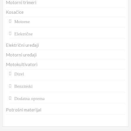
Motorni trimeri
Kosačice
Motorne
Električne
Električni uređaji
Motorni uređaji
Motokultivatori
Dizel
Benzinski
Dodatna oprema
Potrošni materijal