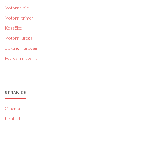
Motorne pile
Motorni trimeri
Kosačice
Motorni uređaji
Električni uređaji
Potrošni materijal
STRANICE
O nama
Kontakt