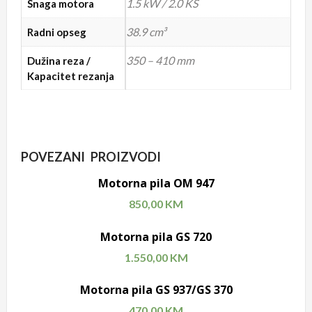
1.5 kW / 2.0 KS
Snaga motora
38.9 cm³
Radni opseg
350 – 410 mm
Dužina reza /
Kapacitet rezanja
POVEZANI PROIZVODI
Motorna pila OM 947
850,00
KM
Motorna pila GS 720
1.550,00
KM
Motorna pila GS 937/GS 370
470,00
KM